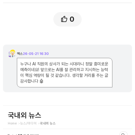
0
댓
글
맥스
26-05-21 16:30
맥
목
스
록
님
누구나 AI 직원의 상사가 되는 시대라니 정말 흥미로운
의
댓
예측이네요! 앞으로는 AI를 잘 관리하고 지시하는 능력
글
이 핵심 역량이 될 것 같습니다. 생각할 거리를 주는 글
감사합니다 🤖
국내외 뉴스
Home
뉴스/미디어
국내외 뉴스