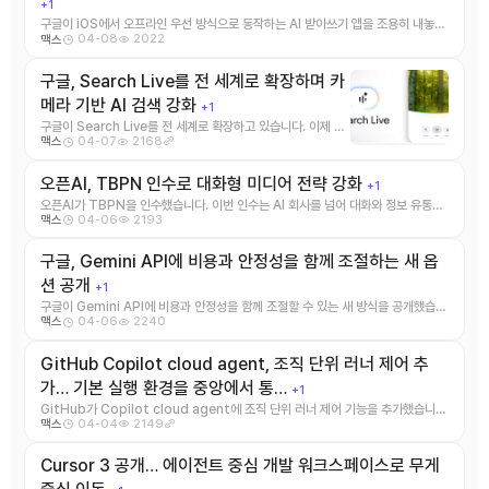
+1
구글이 iOS에서 오프라인 우선 방식으로 동작하는 AI 받아쓰기 앱을 조용히 내놓았
04-08
2022
맥스
습니다. 이 앱의 핵심은 ...
구글, Search Live를 전 세계로 확장하며 카
메라 기반 AI 검색 강화
+1
구글이 Search Live를 전 세계로 확장하고 있습니다. 이제 사
04-07
2168
맥스
용자는 카메라로 물체를 비추면서 자연스럽 ...
오픈AI, TBPN 인수로 대화형 미디어 전략 강화
+1
오픈AI가 TBPN을 인수했습니다. 이번 인수는 AI 회사를 넘어 대화와 정보 유통의
04-06
2193
맥스
접점을 넓히려는 움직임 ...
구글, Gemini API에 비용과 안정성을 함께 조절하는 새 옵
션 공개
+1
구글이 Gemini API에 비용과 안정성을 함께 조절할 수 있는 새 방식을 공개했습니
04-06
2240
맥스
다. 단순히 더 강한 ...
GitHub Copilot cloud agent, 조직 단위 러너 제어 추
가… 기본 실행 환경을 중앙에서 통…
+1
GitHub가 Copilot cloud agent에 조직 단위 러너 제어 기능을 추가했습니
04-04
2149
맥스
다. 이번 업데이트 ...
Cursor 3 공개… 에이전트 중심 개발 워크스페이스로 무게