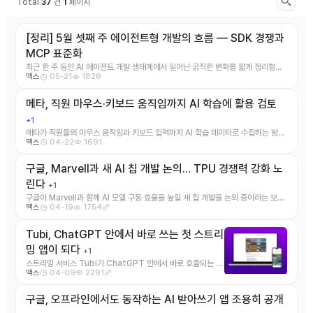
Total
37
건
1
페이지
[정리] 5월 셋째 주 에이전트형 개발의 흐름 — SDK 경쟁과
MCP 표준화
최근 한 주 동안 AI 에이전트 개발 생태계에서 일어난 굵직한 변화를 짧게 정리합니
05-21
1826
맥스
다. 1\. 에이전트 SD ...
메타, 직원 마우스·키보드 움직임까지 AI 학습에 활용 검토
+1
메타가 직원들의 마우스 움직임과 키보드 입력까지 AI 학습 데이터로 수집하는 방안
04-22
1691
맥스
을 검토 중이라는 보도가 나 ...
구글, Marvell과 새 AI 칩 개발 논의… TPU 경쟁력 강화 노
린다
+1
구글이 Marvell과 함께 AI 모델 구동 효율을 높일 새 칩 개발을 논의 중이라는 보도
04-19
1754
맥스
가 나왔습니다. R ...
Tubi, ChatGPT 안에서 바로 쓰는 첫 스트리
밍 앱이 되다
+1
스트리밍 서비스 Tubi가 ChatGPT 안에서 바로 호출되는 첫
04-09
2291
맥스
번째 앱이 됐습니다. 이제 사용자는 챗GP ...
구글, 오프라인에서도 동작하는 AI 받아쓰기 앱 조용히 공개