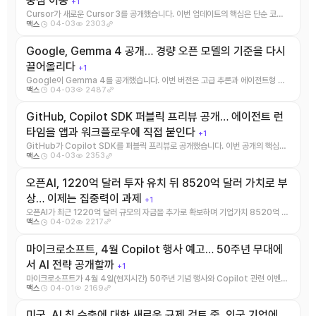
중심 이동
+1
Cursor가 새로운 Cursor 3를 공개했습니다. 이번 업데이트의 핵심은 단순 코드
04-03
2303
맥스
자동완성을 넘어서, ...
Google, Gemma 4 공개… 경량 오픈 모델의 기준을 다시
끌어올리다
+1
Google이 Gemma 4를 공개했습니다. 이번 버전은 고급 추론과 에이전트형 워
04-03
2487
맥스
크플로우를 겨냥한 오픈 모 ...
GitHub, Copilot SDK 퍼블릭 프리뷰 공개… 에이전트 런
타임을 앱과 워크플로우에 직접 붙인다
+1
GitHub가 Copilot SDK를 퍼블릭 프리뷰로 공개했습니다. 이번 공개의 핵심은
04-03
2353
맥스
GitHub Copi ...
오픈AI, 1220억 달러 투자 유치 뒤 8520억 달러 가치로 부
상… 이제는 집중력이 과제
+1
오픈AI가 최근 1220억 달러 규모의 자금을 추가로 확보하며 기업가치 8520억 달
04-02
2217
맥스
러 수준에 도달했다는 보 ...
마이크로소프트, 4월 Copilot 행사 예고… 50주년 무대에
서 AI 전략 공개할까
+1
마이크로소프트가 4월 4일(현지시간) 50주년 기념 행사와 Copilot 관련 이벤트
04-01
2169
맥스
를 예고했습니다. The ...
미국, AI 칩 수출에 대한 새로운 규제 검토 중, 외국 기업에