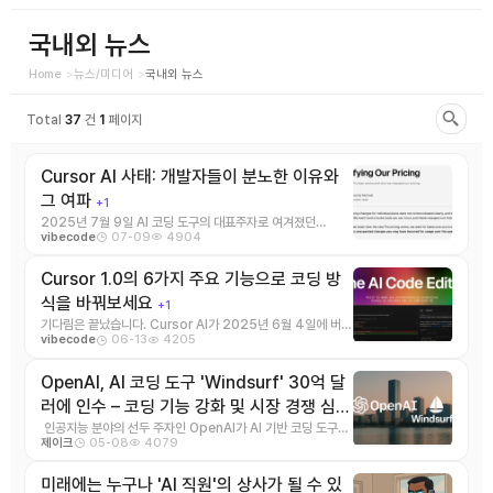
국내외 뉴스
Home
뉴스/미디어
국내외 뉴스
Total
37
건
1
페이지
Cursor AI 사태: 개발자들이 분노한 이유와
그 여파
+1
2025년 7월 9일 AI 코딩 도구의 대표주자로 여겨졌던
07-09
4904
vibecode
Cursor AI가 최근 개발자 커뮤니티로부터 거 ...
Cursor 1.0의 6가지 주요 기능으로 코딩 방
식을 바꿔보세요
+1
기다림은 끝났습니다. Cursor AI가 2025년 6월 4일에 버전
06-13
4205
vibecode
1.0을 출시했습니다. 이 버전은 개발 ...
OpenAI, AI 코딩 도구 'Windsurf' 30억 달
러에 인수 – 코딩 기능 강화 및 시장 경쟁 심
화…
인공지능 분야의 선두 주자인 OpenAI가 AI 기반 코딩 도구인
+1
05-08
4079
제이크
Windsurf(이전 이름: C ...
미래에는 누구나 'AI 직원'의 상사가 될 수 있