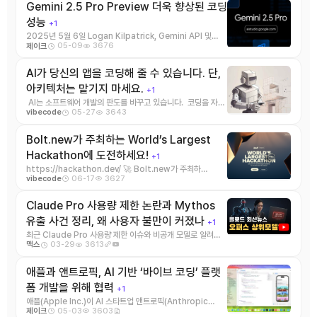
Gemini 2.5 Pro Preview 더욱 향상된 코딩
성능
+1
2025년 5월 6일 Logan Kilpatrick, Gemini API 및
05-09
3676
제이크
Google AI Studio ...
AI가 당신의 앱을 코딩해 줄 수 있습니다. 단,
아키텍처는 맡기지 마세요.
+1
AI는 소프트웨어 개발의 판도를 바꾸고 있습니다. 코딩을 자동
05-27
3643
vibecode
화하고 개발 프로세스를 가 ...
Bolt.new가 주최하는 World’s Largest
Hackathon에 도전하세요!
+1
https://hackathon.dev/ 🚀 Bolt.new가 주최하
06-17
3627
vibecode
는 World’s Largest Hack ...
Claude Pro 사용량 제한 논란과 Mythos
유출 사건 정리, 왜 사용자 불만이 커졌나
+1
최근 Claude Pro 사용량 제한 이슈와 비공개 모델로 알려진
03-29
3613
맥스
Mythos 관련 유출 논란이 동시에 화제 ...
애플과 앤트로픽, AI 기반 ‘바이브 코딩’ 플랫
폼 개발을 위해 협력
+1
애플(Apple Inc.)이 AI 스타트업 앤트로픽(Anthropic
05-03
3603
제이크
PBC)과 손잡고 프로그래머를 대신해 ...