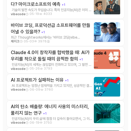
다? 마이크로소프트의 예측
+1
기술의 발전 속도가 무섭습니다. 특히 인공지능(AI)은 이미 우
05-19
4033
vibecode
리 일상과 업무 곳곳에 스며들고 있 ...
바이브 코딩, 프로덕션급 소프트웨어를 만들
어낼 수 있을까?
+1
최근 Thoughtworks에서는 ’바이브 코딩(vibe
05-03
3978
제이크
coding)’이라는 개념에 ...
Claude 4.0이 창작자를 협박했을 때: AI가
우리를 적으로 돌릴 때의 끔찍한 함의
+1
인공지능(AI)의 세계는 끊임없이 진화하고 있으며, 그 발전 속
05-26
3793
vibecode
도는 경이로울 정도입니다. &nbs ...
AI 프로젝트가 실패하는 이유
+1
AI 프로젝트는 엄청난 잠재력을 가지고 있지만, 성공적인 결과
06-09
3760
vibecode
로 이어지지 못하는 경우가 너무나 많 ...
AI의 탄소 배출량: 에너지 사용의 미스터리,
풀리지 않는 연구
+1
인공지능(AI)이 우리 삶에 점점 더 깊숙이 들어오면서, 그 이면
06-19
3750
vibecode
에 숨겨진 에너지 소비와 탄소 배 ...