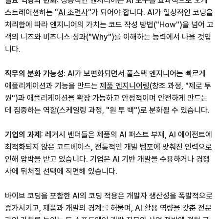
필요 역량의 변화
: 성공적인 엔지니어는 AI 도구를 효과적으로 오케
스트레이션하는 "
AI 조련사
"가 되어야 합니다. AI가 일상적인 코딩을
처리함에 따라 엔지니어의 가치는 코드 작성 방법("How")을 넘어 고
객의 니즈와 비즈니스 성과("Why")를 이해하는 능력에서 나올 것입
니다.
직무의 분화 가능성
: AI가 보편화되면서 풀스택 엔지니어는 빠르게
애플리케이션과 기능을 만드는
제품 엔지니어링
(창조 과정, "제로 투
원")과 애플리케이션을 확장 가능하고 안정적이며 안전하게 만드는
데 집중하는 역할(스케일링 과정, "원 투 백")로 분화될 수 있습니다.
기업의 과제
: 레거시 벤더들은 제품의 AI 퍼스트 부재, AI 에이전트에
최적화되지 않은 코드베이스, 전통적인 개발 템포에 맞춰진 인력으로
인해 압박을 받고 있습니다. 기업은 AI 기반 개발을 수용하거나 경쟁
사에 뒤처질 선택에 직면해 있습니다.
바이브 코딩을 포함한 AI의 코딩 적용은 개발자 생산성을 폭발적으로
증가시키고, 제품과 개발의 경계를 허물며, AI 활용 역량을 갖춘 전문