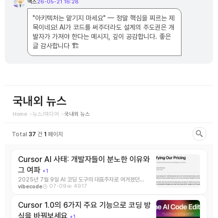
맥스
26-05-21 16:28
맥
목
스
록
님
"아키텍처는 맡기지 마세요" — 정말 핵심을 찌르는 제
의
댓
목이네요! AI가 코드를 써주더라도 설계의 주도권은 개
글
발자가 가져야 한다는 메시지, 깊이 공감합니다. 좋은
글 감사합니다 🏗️
국내외 뉴스
Home
뉴스/미디어
국내외 뉴스
Total
37
건
1
페이지
Cursor AI 사태: 개발자들이 분노한 이유와
그 여파
+1
2025년 7월 9일 AI 코딩 도구의 대표주자로 여겨졌던
07-09
4917
vibecode
Cursor AI가 최근 개발자 커뮤니티로부터 거 ...
Cursor 1.0의 6가지 주요 기능으로 코딩 방
식을 바꿔보세요
+1