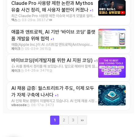
Claude Pro 사용량 제한 논란과 Mythos
유출 사건 정리, 왜 사용자 불만이 커졌나
+1
최근 Claude Pro 사용량 제한 이슈와 비공개 모델로 알려진
03-29
3637
맥스
Mythos 관련 유출 논란이 동시에 화제 ...
애플과 앤트로픽, AI 기반 ‘바이브 코딩’ 플랫
폼 개발을 위해 협력
+1
애플(Apple Inc.)이 AI 스타트업 앤트로픽(Anthropic
05-03
3615
제이크
PBC)과 손잡고 프로그래머를 대신해 ...
바이브코딩(비개발자를 위한 AI 지원 코딩)
+1
👍 AI를 통해서 정리를 해 보았습니다. 앞으로 해봐야 할께 많군
04-28
3476
제이크
요. 정의 및 핵심 개념:AI 기반 ...
AI 채용 급증: 월스트리트가 주도, 이제 모두
가 자체 구축에 나서다
+1
AI 인재 확보 경쟁이 치열해지고 있습니다. AI 인재 채용 시장이
06-17
3473
vibecode
뜨겁게 달아오르고 있습니다. 월 ...
2
3
1