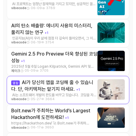
AI 프로젝트는 엄청난 잠재력을 가지고 있지만, 성공적인 결과
06-09
3789
vibecode
로 이어지지 못하는 경우가 너무나 많 ...
AI의 탄소 배출량: 에너지 사용의 미스터리,
풀리지 않는 연구
+1
인공지능(AI)이 우리 삶에 점점 더 깊숙이 들어오면서, 그 이면
06-19
3754
vibecode
에 숨겨진 에너지 소비와 탄소 배 ...
Gemini 2.5 Pro Preview 더욱 향상된 코딩
성능
+1
2025년 5월 6일 Logan Kilpatrick, Gemini API 및
05-09
3705
제이크
Google AI Studio ...
AI가 당신의 앱을 코딩해 줄 수 있습니
열람
다. 단, 아키텍처는 맡기지 마세요.
+1
AI는 소프트웨어 개발의 판도를 바꾸고 있습니다. 코딩을 자동
05-27
3664
vibecode
화하고 개발 프로세스를 가 ...
Bolt.new가 주최하는 World’s Largest
Hackathon에 도전하세요!
+1
https://hackathon.dev/ 🚀 Bolt.new가 주최하
06-17
3650
vibecode
는 World’s Largest Hack ...