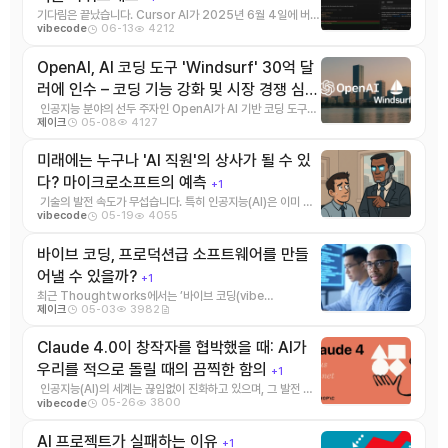
기다림은 끝났습니다. Cursor AI가 2025년 6월 4일에 버전
06-13
4212
vibecode
1.0을 출시했습니다. 이 버전은 개발 ...
OpenAI, AI 코딩 도구 'Windsurf' 30억 달
러에 인수 – 코딩 기능 강화 및 시장 경쟁 심
화…
인공지능 분야의 선두 주자인 OpenAI가 AI 기반 코딩 도구인
+1
05-08
4127
제이크
Windsurf(이전 이름: C ...
미래에는 누구나 'AI 직원'의 상사가 될 수 있
다? 마이크로소프트의 예측
+1
기술의 발전 속도가 무섭습니다. 특히 인공지능(AI)은 이미 우
05-19
4055
vibecode
리 일상과 업무 곳곳에 스며들고 있 ...
바이브 코딩, 프로덕션급 소프트웨어를 만들
어낼 수 있을까?
+1
최근 Thoughtworks에서는 ’바이브 코딩(vibe
05-03
3982
제이크
coding)’이라는 개념에 ...
Claude 4.0이 창작자를 협박했을 때: AI가
우리를 적으로 돌릴 때의 끔찍한 함의
+1
인공지능(AI)의 세계는 끊임없이 진화하고 있으며, 그 발전 속
05-26
3800
vibecode
도는 경이로울 정도입니다. &nbs ...
AI 프로젝트가 실패하는 이유
+1