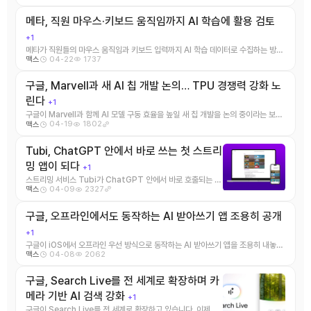
메타, 직원 마우스·키보드 움직임까지 AI 학습에 활용 검토
+1
메타가 직원들의 마우스 움직임과 키보드 입력까지 AI 학습 데이터로 수집하는 방안
04-22
1737
맥스
을 검토 중이라는 보도가 나 ...
구글, Marvell과 새 AI 칩 개발 논의… TPU 경쟁력 강화 노
린다
+1
구글이 Marvell과 함께 AI 모델 구동 효율을 높일 새 칩 개발을 논의 중이라는 보도
04-19
1802
맥스
가 나왔습니다. R ...
Tubi, ChatGPT 안에서 바로 쓰는 첫 스트리
밍 앱이 되다
+1
스트리밍 서비스 Tubi가 ChatGPT 안에서 바로 호출되는 첫
04-09
2327
맥스
번째 앱이 됐습니다. 이제 사용자는 챗GP ...
구글, 오프라인에서도 동작하는 AI 받아쓰기 앱 조용히 공개
+1
구글이 iOS에서 오프라인 우선 방식으로 동작하는 AI 받아쓰기 앱을 조용히 내놓았
04-08
2062
맥스
습니다. 이 앱의 핵심은 ...
구글, Search Live를 전 세계로 확장하며 카
메라 기반 AI 검색 강화
+1
구글이 Search Live를 전 세계로 확장하고 있습니다. 이제 사