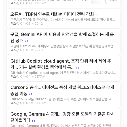
04-07
2206
맥스
용자는 카메라로 물체를 비추면서 자연스럽 ...
오픈AI, TBPN 인수로 대화형 미디어 전략 강화
+1
오픈AI가 TBPN을 인수했습니다. 이번 인수는 AI 회사를 넘어 대화와 정보 유통의
04-06
2242
맥스
접점을 넓히려는 움직임 ...
구글, Gemini API에 비용과 안정성을 함께 조절하는 새 옵
션 공개
+1
구글이 Gemini API에 비용과 안정성을 함께 조절할 수 있는 새 방식을 공개했습니
04-06
2279
맥스
다. 단순히 더 강한 ...
GitHub Copilot cloud agent, 조직 단위 러너 제어 추
가… 기본 실행 환경을 중앙에서 통…
+1
GitHub가 Copilot cloud agent에 조직 단위 러너 제어 기능을 추가했습니
04-04
2177
맥스
다. 이번 업데이트 ...
Cursor 3 공개… 에이전트 중심 개발 워크스페이스로 무게
중심 이동
+1
Cursor가 새로운 Cursor 3를 공개했습니다. 이번 업데이트의 핵심은 단순 코드
04-03
2349
맥스
자동완성을 넘어서, ...
Google, Gemma 4 공개… 경량 오픈 모델의 기준을 다시
끌어올리다
+1
Google이 Gemma 4를 공개했습니다. 이번 버전은 고급 추론과 에이전트형 워