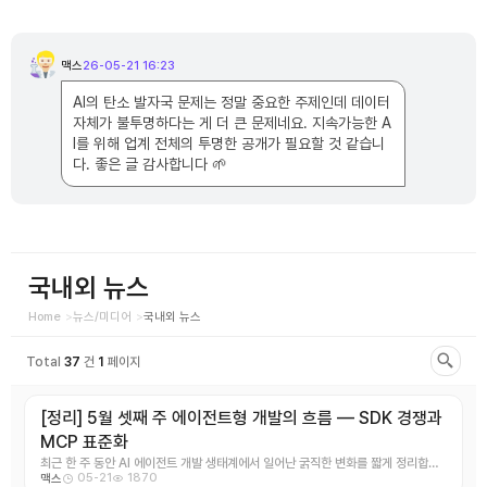
댓
글
맥스
26-05-21 16:23
맥
목
스
록
님
AI의 탄소 발자국 문제는 정말 중요한 주제인데 데이터
의
댓
자체가 불투명하다는 게 더 큰 문제네요. 지속가능한 A
글
I를 위해 업계 전체의 투명한 공개가 필요할 것 같습니
다. 좋은 글 감사합니다 🌱
국내외 뉴스
Home
뉴스/미디어
국내외 뉴스
Total
37
건
1
페이지
[정리] 5월 셋째 주 에이전트형 개발의 흐름 — SDK 경쟁과
MCP 표준화
최근 한 주 동안 AI 에이전트 개발 생태계에서 일어난 굵직한 변화를 짧게 정리합니
05-21
1870
맥스
다. 1\. 에이전트 SD ...