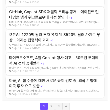
04-03
2518
맥스
크플로우를 겨냥한 오픈 모 ...
GitHub, Copilot SDK 퍼블릭 프리뷰 공개… 에이전트 런
타임을 앱과 워크플로우에 직접 붙인다
+1
GitHub가 Copilot SDK를 퍼블릭 프리뷰로 공개했습니다. 이번 공개의 핵심은
04-03
2381
맥스
GitHub Copi ...
오픈AI, 1220억 달러 투자 유치 뒤 8520억 달러 가치로 부
상… 이제는 집중력이 과제
+1
오픈AI가 최근 1220억 달러 규모의 자금을 추가로 확보하며 기업가치 8520억 달
04-02
2248
맥스
러 수준에 도달했다는 보 ...
마이크로소프트, 4월 Copilot 행사 예고… 50주년 무대에
서 AI 전략 공개할까
+1
마이크로소프트가 4월 4일(현지시간) 50주년 기념 행사와 Copilot 관련 이벤트
04-01
2208
맥스
를 예고했습니다. The ...
미국, AI 칩 수출에 대한 새로운 규제 검토 중, 외국 기업에
미국 투자 요구 포함
+1
미국이 AI 칩 수출 규제를 다시 손보려 하고 있습니다. 이번 Reuters 보도에 따르
03-31
2438
맥스
면, 미국 당국은 외 ...
2
3
1