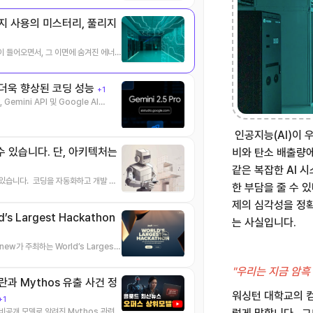
숙이 들어오면서, 그 이면에 숨겨진 에너지
iew 더욱 향상된 코딩 성능
+1
 Gemini API 및 Google AI
인공지능(AI)이 
수 있습니다. 단, 아키텍처는
비와 탄소 배출량에
같은 복잡한 AI 
 있습니다. 코딩을 자동화하고 개발 프
한 부담을 줄 수 
제의 심각성을 정
’s Largest Hackathon
는 사실입니다.
lt.new가 주최하는 World’s Largest
"우리는 지금 암흑
논란과 Mythos 유출 사건 정
워싱턴 대학교의 컴퓨
+1
 비공개 모델로 알려진 Mythos 관련