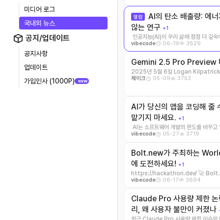
미디어 로그
AI의 탄소 배출량: 에너지 사용의 미스터리, 풀리지
열람
국내외 뉴스
않는 연구
+1
인공지능(AI)이 우리 삶에 점점 더 깊
공지/업데이트
06-19
3829
vibecode
소비와 탄소 배 ...
공지사항
Gemini 2.5 Pro Prev
업데이트
2025년 5월 6일 Logan Kilpatrick,
05-09
3753
제이크
Studio ...
가입인사 (1000P)
NEW
AI가 당신의 앱을 코딩해 줄 
맡기지 마세요.
+1
AI는 소프트웨어 개발의 판도를 바꾸고
05-27
3719
vibecode
로세스를 가 ...
Bolt.new가 주최하는 World
에 도전하세요!
+1
https://hackathon.dev/ 🚀 Bo
06-17
3694
vibecode
Hack ...
Claude Pro 사용량 제한 
리, 왜 사용자 불만이 커졌나
최근 Claude Pro 사용량 제한 이슈와