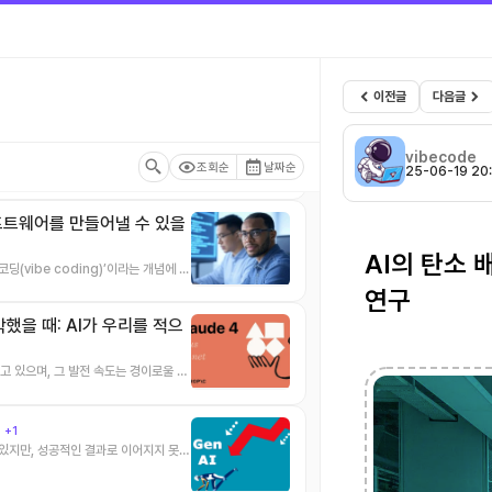
ndsurf' 30억 달러에 인수 –
 심화…
+1
AI 기반 코딩 도구인 Windsurf(이
이전글
다음글
 상사가 될 수 있다? 마이크
vibecode
공지능(AI)은 이미 우리 일상과 업무 곳
조회순
날짜순
25-06-19 20
프트웨어를 만들어낼 수 있을
AI의 탄소 
최근 Thoughtworks에서는 ’바이브 코딩(vibe coding)’이라는 개념에 ...
연구
박했을 때: AI가 우리를 적으
고 있으며, 그 발전 속도는 경이로울 정
유
+1
 있지만, 성공적인 결과로 이어지지 못하