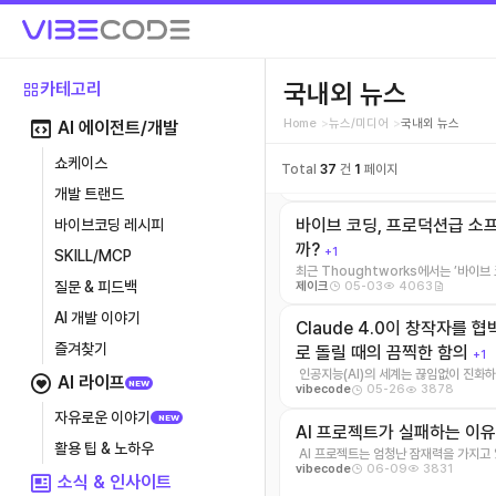
OpenAI, AI 코딩 도구 'Wi
코딩 기능 강화 및 시장 경쟁
인공지능 분야의 선두 주자인 OpenAI가 
05-08
4174
제이크
전 이름: C ...
국내외 뉴스
카테고리
미래에는 누구나 'AI 직원'의
Home
뉴스/미디어
국내외 뉴스
AI 에이전트/개발
로소프트의 예측
+1
쇼케이스
기술의 발전 속도가 무섭습니다. 특히 인
Total
37
건
1
페이지
05-19
4114
vibecode
곳에 스며들고 있 ...
개발 트랜드
바이브 코딩, 프로덕션급 소
바이브코딩 레시피
까?
+1
SKILL/MCP
질문 & 피드백
05-03
4063
제이크
AI 개발 이야기
Claude 4.0이 창작자를 협
즐겨찾기
로 돌릴 때의 끔찍한 함의
+1
인공지능(AI)의 세계는 끊임없이 진화하
AI 라이프
NEW
05-26
3878
vibecode
도입니다. &nbs ...
자유로운 이야기
NEW
AI 프로젝트가 실패하는 이
활용 팁 & 노하우
AI 프로젝트는 엄청난 잠재력을 가지고
06-09
3831
vibecode
는 경우가 너무나 많 ...
소식 & 인사이트