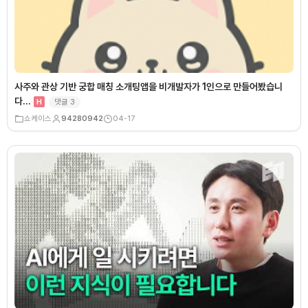
사주와 관상 기반 궁합 매칭 소개팅앱을 비개발자가 1인으로 만들어봤습니
다…
댓글
3
H
쇼케이스
94280942
04-17