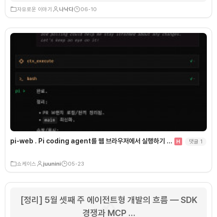
자유로운 이야기
나낙다
06-10
pi-web . Pi coding agent를 웹 브라우저에서 실행하기 …
댓글
1
H
쇼케이스
juunini
05-23
[정리] 5월 셋째 주 에이전트형 개발의 흐름 — SDK
경쟁과 MCP …