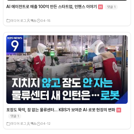
AI 에이전트로 매출 100억 만든 스타트업, 인핸스 이야기
댓글
1
H
미디어 로그
맥스
04-15
포장도 뚝딱, 잠 없는 물류센터… KBS가 보여준 AI·로봇 현장의 변화
H
댓글
1
미디어 로그
맥스
04-12