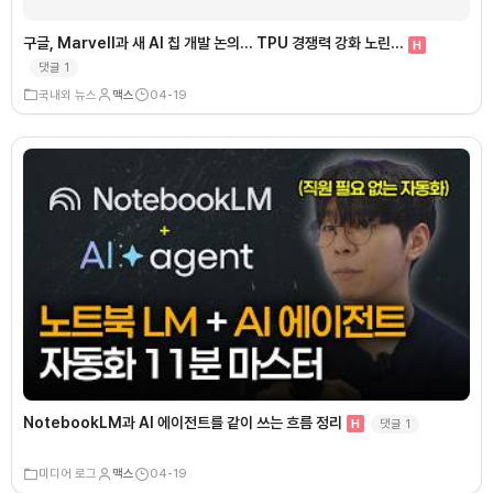
구글, Marvell과 새 AI 칩 개발 논의… TPU 경쟁력 강화 노린…
H
댓글
1
국내외 뉴스
맥스
04-19
NotebookLM과 AI 에이전트를 같이 쓰는 흐름 정리
댓글
1
H
미디어 로그
맥스
04-19