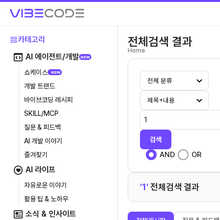
전체검색 결과
카테고리
Home
AI 에이전트/개발
NEW
쇼케이스
NEW
개발 트랜드
바이브코딩 레시피
SKILL/MCP
질문 & 피드백
검색
AI 개발 이야기
AND
OR
즐겨찾기
AI 라이프
자유로운 이야기
'1'
전체검색 결과
활용 팁 & 노하우
소식 & 인사이트