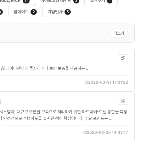
KILL/MCP
바이브코딩 레시피
즐겨찾기
11
3
1
업데이트
가입인사
3
2
5
더보기
 내 AI 데이터센터에 투자하거나 보안 보증을 제공하는 …
2026-03-31 17:31:22
합
에이전트 시스템과, 대규모 추론을 고속으로 처리하기 위한 하드웨어-모델 통합을 특징
 더 안정적으로 수행하도록 설계된 점이 핵심입니다. 주요 포인트는 …
2026-03-29 14:43:17