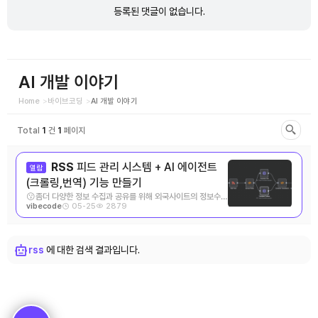
글
등록된 댓글이 없습니다.
목
록
AI 개발 이야기
Home
바이브코딩
AI 개발 이야기
Total
1
건
1
페이지
RSS
피드 관리 시스템 + AI 에이전트
열람
(크롤링,번역) 기능 만들기
😗좀더 다양한 정보 수집과 공유를 위해 외국사이트의 정보수집
05-25
2879
vibecode
자동화 아이디어를 떠 올렸습니다. n8n 을 이 ...
rss
에 대한 검색 결과입니다.