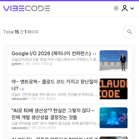
light
Total
15
건
1
페이지
Google I/O 2026 (제미나이 컨퍼런스)
+1
오늘(2026년 5월 19일 미국 기준) 제미나이 컨퍼런스가 열렸
05-20
1785
gykim
습니다. 핵심 한줄 \> “Gemini를 챗 ...
야~ 엔트로픽~ 클로드 코드 가지고 장난질이
냐?
+2
오늘도 간만에 글을 적어 봅니다. 사이트 관리를 본격적으로 하
08-13
4605
vibecode
려 했지만 아직 열심히 만들고 있는 제품 때문에 ...
"AI로
1
0배 생산성”? 현실은 그렇지 않다 –
진짜 개발 생산성을 결정짓는 것들
요즘 인터넷을 보면 “AI가 개발자 생산성을 10배 올려준다”는
08-05
2843
vibecode
말이 자주 등장합니다. ...