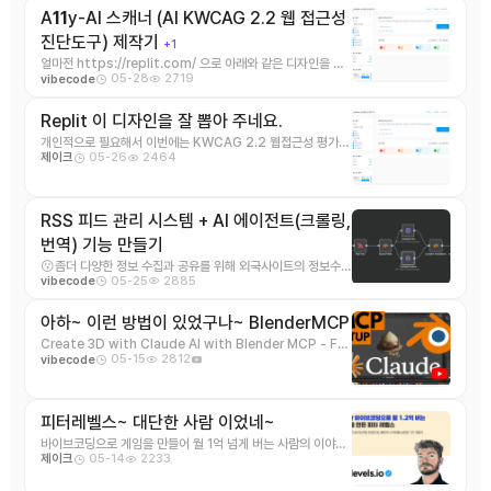
A
1
1
y-AI 스캐너 (AI KWCAG 2.2 웹 접근성
진단도구) 제작기
+1
얼마전 https://replit.com/ 으로 아래와 같은 디자인을 만
05-28
2719
vibecode
들었습니다. 근데 조금만 기능을 추가 ...
Replit 이 디자인을 잘 뽑아 주네요.
개인적으로 필요해서 이번에는 KWCAG 2.2 웹접근성 평가도
05-26
2464
제이크
구 를 https://replit.com/ 으로 ...
RSS 피드 관리 시스템 + AI 에이전트(크롤링,
번역) 기능 만들기
😗좀더 다양한 정보 수집과 공유를 위해 외국사이트의 정보수집
05-25
2885
vibecode
자동화 아이디어를 떠 올렸습니다. n8n 을 이 ...
아하~ 이런 방법이 있었구나~ BlenderMCP
Create 3D with Claude AI with Blender MCP - Full
05-15
2812
vibecode
26-min Tuto ...
피터레벨스~ 대단한 사람 이었네~
바이브코딩으로 게임을 만들어 월 1억 넘게 버는 사람의 이야기
05-14
2233
제이크
가 있습니다. https://maily.so/ ...