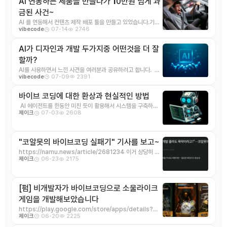
AI 연동하는 제품을 만들다가
1
0만원 넘게 과
금된 사건~
AI 를 연동해서 컨텐츠 제작 배포 툴을 만들고 있었습니다.기본
07-14
2746
vibecode
적인 플로우는 아래와 같습니다. 외국 ...
AI가 디자인과 개발 두가지중 어떤것을 더 잘
할까?
AI를 사용하면서 느낀 사견을 여러분과 공유하려고 합니다. AI
07-09
2391
vibecode
를 통해 우리가 원하는 결과물을 얻기 위해서 ...
바이브 코딩에 대한 환상과 현실적인 방법
AI 에이전트를 한동안 미친 듯이 활용해서 시스템을 구축하면
07-03
2608
제이크
서 느낀 점들을 공유하고자 합니다. & ...
"코알못의 바이브코딩 실패기" 기사를 보고~
https://namu.news/article/2681234 이거 상당히 공
06-23
2175
제이크
감되는 내용인데 기본적으 ...
[펌] 비개발자가 바이브코딩으로 소울라이크
게임을 개발해보았습니다
https://play.google.com/store/apps/details?
06-20
2225
제이크
id=xyz.brokensoul ...