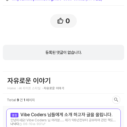
0
댓
글
등록된 댓글이 없습니다.
목
록
자유로운 이야기
Home
AI 라이프 스타일
자유로운 이야기
Total
9
건
1
페이지
Vibe Coders 님들에게 소개 하고자 글을 올립니다.
열람
안녕하세요! Vibe Coders 님 여러분..... 제가 약6년전부터 공부하며 관련 책도
06-10
901
나낙다
공저한 파이네트워 ...