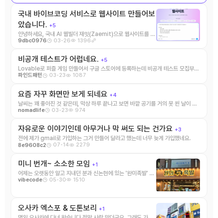
국내 바이브코딩 서비스로 웹사이트 만들어보
았습니다.
+5
안녕하세요, 국내 AI 웹빌더 재밋(Zaemit)으로 웹사이트를 제
03-26
1396
9dbc0976
작해보았습니다. 국내에 V0, lovabl ...
비공개 테스트가 어럽네요.
+5
Lovable로 퍼즐 게임 만들어서 구글 스토어에 등록하는데 비공개 테스트 모집부터
03-23
1087
파인드패턴
12명이 14일간 테스트 ...
요즘 자꾸 화면만 보게 되네요
+4
날씨는 꽤 좋아진 것 같은데, 막상 하루 끝나고 보면 바깥 공기를 거의 못 쐰 날이 많
03-23
974
nomadlife
네요. 잠깐이라도 산책 ...
자유로운 이야기인데 아무거나 막 써도 되는 건가요
+3
전에 제가 gmail로 가입하는 그거 만들어 달라고 했는데 너무 늦게 가입했네요.
07-14
2279
8e9608c2
미니 번개~ 소소한 모임
+1
어제는 오랫동안 알고 지내던 분과 신논현에 있는 '완미족발' 에
05-30
1510
vibecode
서 짧지만 알찬 번개를 하였습니 ...
오사카 엑스포 & 도톤보리
+1
몇일 오사카에 다녀 왔습니다.정말 사람 많더군요. 그래도 가보