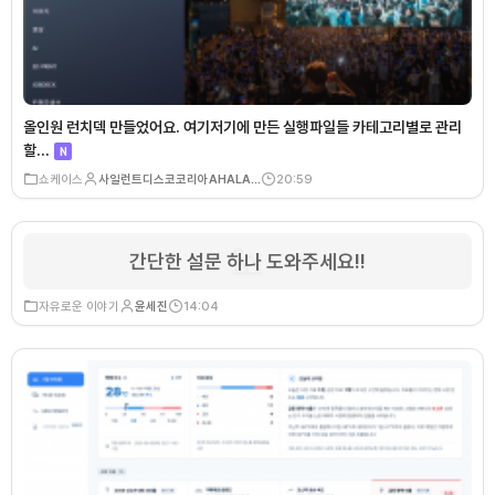
올인원 런치덱 만들었어요. 여기저기에 만든 실행파일들 카테고리별로 관리
할…
N
쇼케이스
사일런트디스코코리아AHALA…
20:59
간단한 설문 하나 도와주세요!!
자유로운 이야기
윤세진
14:04