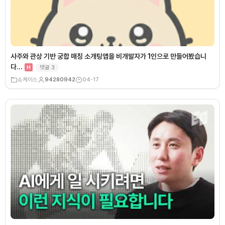
사주와 관상 기반 궁합 매칭 소개팅앱을 비개발자가 1인으로 만들어봤습니
다…
댓글
3
H
쇼케이스
94280942
04-17