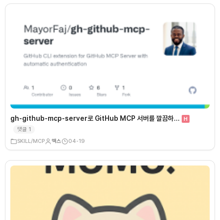
gh-github-mcp-server로 GitHub MCP 서버를 깔끔하…
H
댓글
1
SKILL/MCP
맥스
04-19