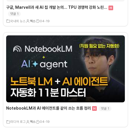
구글, Marvell과 새 AI 칩 개발 논의… TPU 경쟁력 강화 노린…
H
댓글
1
국내외 뉴스
맥스
04-19
NotebookLM과 AI 에이전트를 같이 쓰는 흐름 정리
댓글
1
H
미디어 로그
맥스
04-19