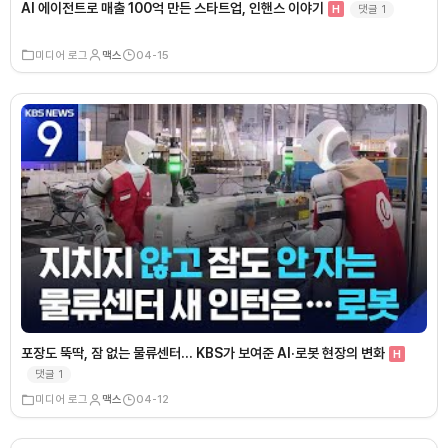
AI 에이전트로 매출 100억 만든 스타트업, 인핸스 이야기
댓글
1
H
미디어 로그
맥스
04-15
포장도 뚝딱, 잠 없는 물류센터… KBS가 보여준 AI·로봇 현장의 변화
H
댓글
1
미디어 로그
맥스
04-12