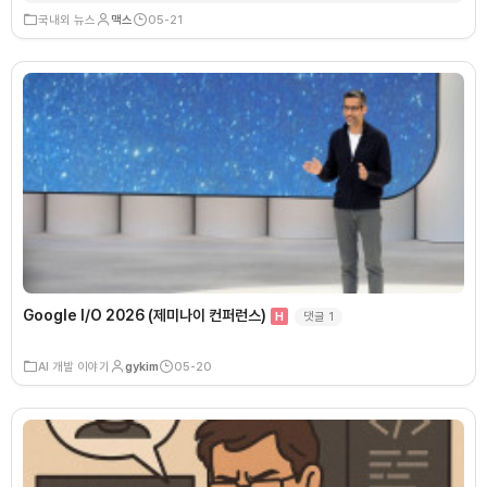
국내외 뉴스
맥스
05-21
Google I/O 2026 (제미나이 컨퍼런스)
댓글
1
H
AI 개발 이야기
gykim
05-20