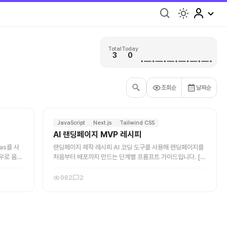
light
Total
Today
3
0
조회순
날짜순
JavaScript
Next.js
Tailwind CSS
AI 랜딩페이지 MVP 레시피
vas를 사
랜딩페이지 제작 레시피 AI 코딩 도구를 사용해 랜딩페이지를
우로 움직
처음부터 배포까지 만드는 단계별 프롬프트 가이드입니다. [대
단순하지만
괄호] 안의 내용을 자신의 서비스에 맞게 채워 넣고, 각 단계의
프롬프트를 AI에 입력하세요. ...
982
2