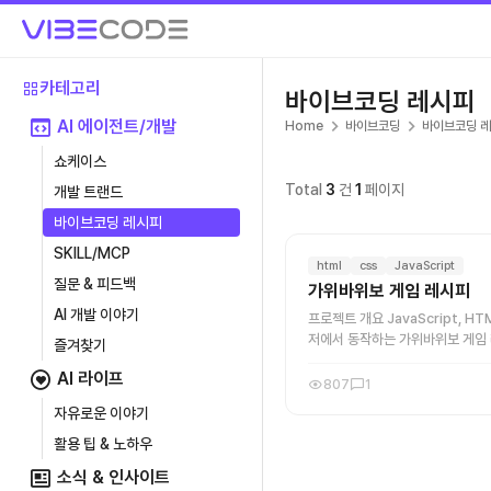
카테고리
바이브코딩 레시피
AI 에이전트/개발
Home
바이브코딩
바이브코딩 
쇼케이스
Total
3
건
1
페이지
개발 트랜드
바이브코딩 레시피
SKILL/MCP
html
css
JavaScript
질문 & 피드백
가위바위보 게임 레시피
AI 개발 이야기
프로젝트 개요 JavaScript, H
저에서 동작하는 가위바위보 게임 
즐겨찾기
지와 컴퓨터 난수를 기반으로 승패
AI 라이프
시스템을 더해 확장할 수 ...
807
1
자유로운 이야기
활용 팁 & 노하우
소식 & 인사이트