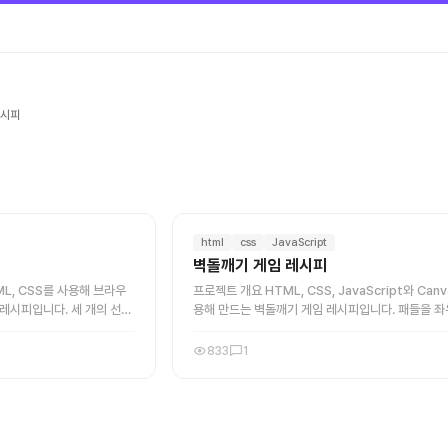
레시피
html
css
JavaScript
벽돌깨기 게임 레시피
TML, CSS를 사용해 브라우
프로젝트 개요 HTML, CSS, JavaScript와 Can
레시피입니다. 세 개의 선택
용해 만드는 벽돌깨기 게임 레시피입니다. 패들을 좌
를 판정하고, 점수 또는 연승
여 공을 튕기고, 모든 벽돌을 제거하면 클리어하는 
완결성 있는 구조로 구성 ...
833
1