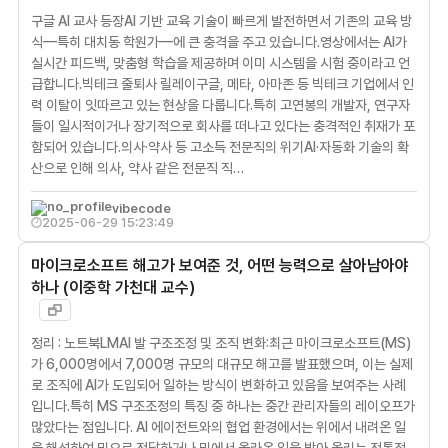
구글 AI 교사 등장AI 기반 교육 기술이 빠르게 발전하면서 기존의 교육 방
식—특히 대치동 학원가—에 큰 충격을 주고 있습니다.영상에서는 AI가
실시간 피드백, 맞춤형 학습을 제공하며 이미 시스템을 시험 중이라고 언
급합니다.빅테크 줄퇴사 릴레이구글, 메타, 아마존 등 빅테크 기업에서 인
력 이탈이 잇따르고 있는 현상을 다룹니다.특히 고연봉의 개발자, 연구자
들이 일시적이거나 장기적으로 회사를 떠나고 있다는 충격적인 취재가 포
함되어 있습니다.의사·약사 등 고소득 전문직의 위기AI·자동화 기술의 확
산으로 인해 의사, 약사 같은 전문직 직…
vibecode
2025-06-29 15:23:49
마이크로소프트 해고가 보여준 것, 어떤 능력으로 살아남아야
하나 (이중학 가천대 교수)
정리 : 노트북LMAI 발 구조조정 및 조직 변화:최근 마이크로소프트(MS)
가 6,000명에서 7,000명 규모의 대규모 해고를 발표했으며, 이는 실제
로 조직에 AI가 도입되어 일하는 방식이 변화하고 있음을 보여주는 사례
입니다.특히 MS 구조조정의 특징 중 하나는 중간 관리자들의 레이오프가
많았다는 점입니다. AI 에이전트와의 협업 환경에서는 위에서 내려온 일