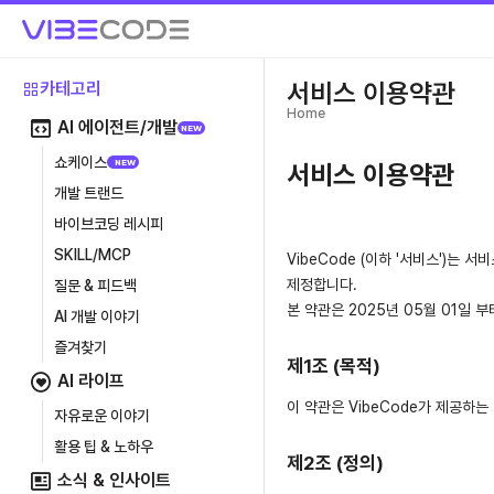
서비스 이용약관
카테고리
Home
AI 에이전트/개발
NEW
쇼케이스
NEW
서비스 이용약관
개발 트랜드
바이브코딩 레시피
SKILL/MCP
VibeCode (이하 '서비스')
제정합니다.
질문 & 피드백
본 약관은 2025년 05월 01일 
AI 개발 이야기
즐겨찾기
제1조 (목적)
AI 라이프
이 약관은 VibeCode가 제공하
자유로운 이야기
활용 팁 & 노하우
제2조 (정의)
소식 & 인사이트