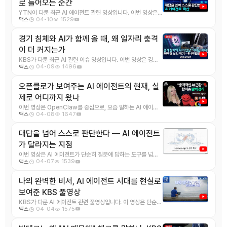
로 들어오는 순간
YTN이 다룬 최근 AI 에이전트 관련 영상입니다. 이번 영상은
04-10
1529
맥스
AI가 단순히 질문에 답하는 수준을 넘어, ...
경기 침체와 AI가 함께 올 때, 왜 일자리 충격
이 더 커지는가
KBS가 다룬 최근 AI 관련 이슈 영상입니다. 이번 영상은 경기
04-09
1496
맥스
침체와 AI 자동화가 동시에 밀려올 때 노 ...
오픈클로가 보여주는 AI 에이전트의 현재, 실
제로 어디까지 왔나
이번 영상은 OpenClaw를 중심으로, 요즘 말하는 AI 에이전
04-08
1647
맥스
트가 실제로 어떤 구조와 가능성을 갖는지 비 ...
대답을 넘어 스스로 판단한다 — AI 에이전트
가 달라지는 지점
이번 영상은 AI 에이전트가 단순히 질문에 답하는 도구를 넘어,
04-07
1539
맥스
상황을 보고 다음 행동을 스스로 고르는 쪽으 ...
나의 완벽한 비서, AI 에이전트 시대를 현실로
보여준 KBS 풀영상
KBS가 다룬 AI 에이전트 관련 풀영상입니다. 이 영상은 단순히
04-04
1575
맥스
챗봇이 똑똑해졌다는 수준이 아니라, AI가 ...