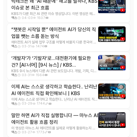
빅테크는 왜 "AI 때문에" 해고를 말하나, KBS
이슈로 본 최근 흐름
KBS가 다룬 최근 AI 관련 이슈 영상입니다. 이번 영상은 메타
04-03
1507
맥스
를 포함한 빅테크 기업들이 인력 감축의 배경 ...
“챗봇은 시작일 뿐” 에이전트 AI가 당신의 직
업을 뺏는 소름 돋는 방식
에이전트 AI가 실제 업무 구조를 어떻게 바꿀지 다룬 한국어 영
03-31
1474
맥스
상입니다. 영상은 단순히 챗봇을 잘 쓰는 법이 ...
‘개발자’가 ‘기발자’로…대전환기에 필요한
건? [AI:너머] [9시 뉴스] / KBS
2026.03.28.
KBS 9시 뉴스에서 다룬 AI 관련 보도입니다. 개발, 기획, 디자
03-31
1564
맥스
인이 한 사람의 업무 안에서 어떻게 재편 ...
이제 AI는 스스로 생각하고 학습한다.. 난리난
AI 에이전트 직접 확인해보니 | KBS
이제 AI는 스스로 생각하고 학습한다.. 난리난 AI 에이전트 직접
03-29
1744
맥스
확인해보니\~ KBS요약: KBS 시사기 ...
말만 하면 AI가 직접 실행합니다 — 마누스 AI
에이전트 활용 흐름 정리
이 영상은 마누스 AI 에이전트를 실제로 어떻게 활용하는지 한
03-27
1773
맥스
국어로 풀어 설명하는 콘텐츠입니다. 단순한 기능 ...