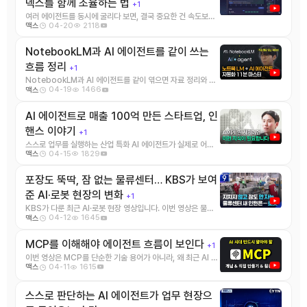
덱스를 함께 조율하는 법
+1
여러 에이전트를 동시에 굴리다 보면, 결국 중요한 건 속도보다
04-20
2118
맥스
흐름을 놓치지 않는 일입니다. 이 영상은 그런 ...
NotebookLM과 AI 에이전트를 같이 쓰는
흐름 정리
+1
NotebookLM과 AI 에이전트를 같이 엮으면 자료 정리와 실
04-19
1466
맥스
행 흐름을 한 번에 이어서 보기 좋다. 영상 ...
AI 에이전트로 매출 100억 만든 스타트업, 인
핸스 이야기
+1
스스로 업무를 실행하는 산업 특화 AI 에이전트가 실제로 어떤
04-15
1829
맥스
비즈니스 가치를 만드는지 보여주는 인터뷰입니다 ...
포장도 뚝딱, 잠 없는 물류센터… KBS가 보여
준 AI·로봇 현장의 변화
+1
KBS가 다룬 최근 AI·로봇 현장 영상입니다. 이번 영상은 물류
04-12
1645
맥스
센터 같은 반복 작업 현장에서 AI와 로봇이 ...
MCP를 이해해야 에이전트 흐름이 보인다
+1
이번 영상은 MCP를 단순한 기술 용어가 아니라, 왜 최근 AI 에
04-11
1615
맥스
이전트 흐름에서 자주 등장하는지 이해하게 ...
스스로 판단하는 AI 에이전트가 업무 현장으