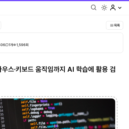
light
목록
:06
1개
1,596회
마우스·키보드 움직임까지 AI 학습에 활용 검