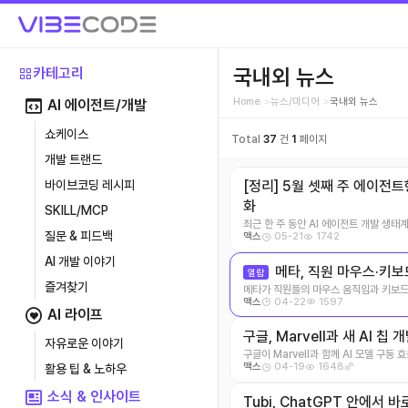
국내외 뉴스
카테고리
Home
뉴스/미디어
국내외 뉴스
AI 에이전트/개발
쇼케이스
Total
37
건
1
페이지
개발 트랜드
바이브코딩 레시피
[정리] 5월 셋째 주 에이전트
화
SKILL/MCP
최근 한 주 동안 AI 에이전트 개발 생태
질문 & 피드백
05-21
1742
맥스
SD ...
AI 개발 이야기
메타, 직원 마우스·키보
열람
즐겨찾기
메타가 직원들의 마우스 움직임과 키보드
04-22
1597
맥스
는 보도가 나 ...
AI 라이프
구글, Marvell과 새 AI 
자유로운 이야기
구글이 Marvell과 함께 AI 모델 구동
04-19
1648
맥스
활용 팁 & 노하우
R ...
소식 & 인사이트
Tubi, ChatGPT 안에서 