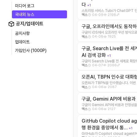
다
+1
미디어 로그
스트리밍 서비스 Tubi가 ChatGPT 
국내외 뉴스
04-09
2198
맥스
니다. 이제 사용자는 챗GP ...
공지/업데이트
구글, 오프라인에서도 동작하는
구글이 iOS에서 오프라인 우선 방식으로
공지사항
04-08
1925
맥스
핵심은 ...
업데이트
구글, Search Live를 전
가입인사 (1000P)
AI 검색 강화
+1
구글이 Search Live를 전 세계로 
04-07
2066
맥스
물체를 비추면서 자연스럽 ...
오픈AI, TBPN 인수로 대
오픈AI가 TBPN을 인수했습니다. 이번
04-06
2087
맥스
움직임 ...
구글, Gemini API에 비
구글이 Gemini API에 비용과 안정성
04-06
2127
맥스
한 ...
GitHub Copilot cloud
행 환경을 중앙에서 통…
+1
GitHub가 Copilot cloud ag