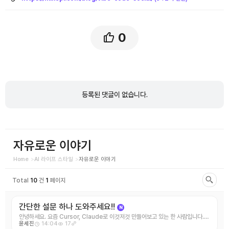
0
댓
글
등록된 댓글이 없습니다.
목
록
자유로운 이야기
Home
AI 라이프 스타일
자유로운 이야기
Total
10
건
1
페이지
간단한 설문 하나 도와주세요!!
N
안녕하세요. 요즘 Cursor, Claude로 이것저것 만들어보고 있는 한 사람입니다.
14:04
17
윤세진
만들다보니까 저처럼 ...