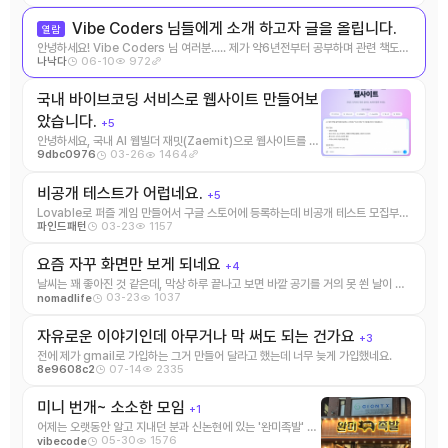
Vibe Coders 님들에게 소개 하고자 글을 올립니다.
열람
안녕하세요! Vibe Coders 님 여러분..... 제가 약6년전부터 공부하며 관련 책도
06-10
972
나낙다
공저한 파이네트워 ...
국내 바이브코딩 서비스로 웹사이트 만들어보
았습니다.
+5
안녕하세요, 국내 AI 웹빌더 재밋(Zaemit)으로 웹사이트를 제
03-26
1464
9dbc0976
작해보았습니다. 국내에 V0, lovabl ...
비공개 테스트가 어럽네요.
+5
Lovable로 퍼즐 게임 만들어서 구글 스토어에 등록하는데 비공개 테스트 모집부터
03-23
1157
파인드패턴
12명이 14일간 테스트 ...
요즘 자꾸 화면만 보게 되네요
+4
날씨는 꽤 좋아진 것 같은데, 막상 하루 끝나고 보면 바깥 공기를 거의 못 쐰 날이 많
03-23
1037
nomadlife
네요. 잠깐이라도 산책 ...
자유로운 이야기인데 아무거나 막 써도 되는 건가요
+3
전에 제가 gmail로 가입하는 그거 만들어 달라고 했는데 너무 늦게 가입했네요.
07-14
2335
8e9608c2
미니 번개~ 소소한 모임
+1
어제는 오랫동안 알고 지내던 분과 신논현에 있는 '완미족발' 에
05-30
1576
vibecode
서 짧지만 알찬 번개를 하였습니 ...