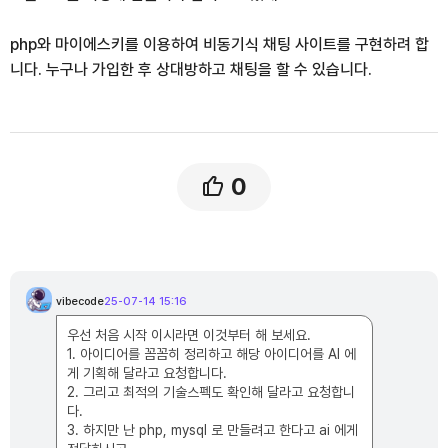
php와 마이에스키를 이용하여 비동기식 채팅 사이트를 구현하려 합
니다. 누구나 가입한 후 상대방하고 채팅을 할 수 있습니다.
0
댓
글
vibecode
25-07-14 15:16
v
목
i
록
b
우선 처음 시작 이시라면 이것부터 해 보세요.
e
c
1. 아이디어를 꼼꼼히 정리하고 해당 아이디어를 AI 에
o
d
게 기획해 달라고 요청합니다.
e
2. 그리고 최적의 기술스펙도 확인해 달라고 요청합니
님
의
다.
댓
글
3. 하지만 난 php, mysql 로 만들려고 한다고 ai 에게