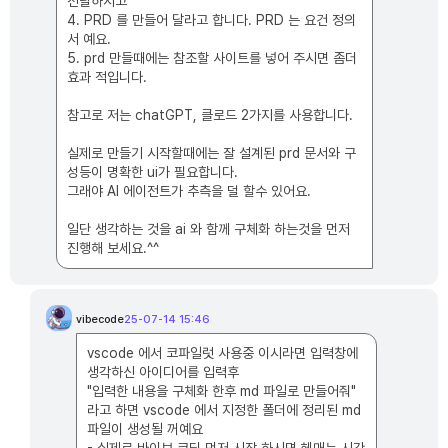
전달하시고
4. PRD 를 만들어 달라고 합니다. PRD 는 요건 정의
서 예요.
5. prd 만들때에는 참조할 사이트를 넣어 주시면 좀더
효과 적입니다.
참고로 저는 chatGPT, 클로드 2가지를 사용합니다.
실제로 만들기 시작할때에는 잘 설계된 prd 문서와 구
성등이 명확한 ui가 필요합니다.
그래야 AI 에이전트가 추측을 덜 할수 있어요.
일단 생각하는 것을 ai 와 함께 구체화 하는것을 먼저
진행해 보세요.^^
vibecode
25-07-14 15:46
v
i
b
vscode 에서 코파일럿 사용중 이시라면 입력창에
e
c
생각하신 아이디어를 입력후
o
d
"입력한 내용을 구체화 한후 md 파일로 만들어줘"
e
라고 하면 vscode 에서 지정한 폴더에 정리된 md
님
의
파일이 생성될 꺼예요
댓
글