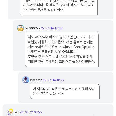
- 실제로 바이브 코딩 먼저 시작 하시면 헤매는 시간
이 많아 집니다. 꼭 생각을 구체화 하시고 AI가 참조
할수 있는 문서를 생성하세요.
8e9608c2
25-07-14 17:06
8
e
9
저도 vs code 에서 코딩하고 있는데 거기에 코
6
0
파일럿 사용하고 있거든요. 저는 유료로 돈내는
8
c
거는 코파일럿만 유료고, 나머지 ChatGpt하고
2
클로드는 무료버전 사용 중입니다.
님
의
조언해 주신 대로 prd 문서와 MD 파일을 먼저
댓
글
기획한 후에 구체적인 코딩으로 들어가야겠군요.
vibecode
25-07-14 18:27
v
i
b
네 맞습니다. 작은 프로젝트부터 진행해 보시
e
c
는걸 추천합니다. -0-
o
d
e
님
의
댓
맥스
26-05-21 16:58
글
맥