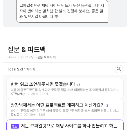
스
님
코파일럿으로 채팅 사이트 만들기 도전 응원합니다! 시
의
댓
작이 반이라는 말처럼 한 발씩 진행해 보세요. 좋은 결
글
과 있으시길 바랍니다 💬
질문 & 피드백
Home
바이브코딩
질문 & 피드백
Total
5
건
1
페이지
한번 읽고 조언해주시면 좋겠습니다
+3
처음에 클로드코드를 알게되어 무작정 책을 사서 따라해봤는데 어려워서 접었다가
12-26
2244
KTWJH
커서AI라는것을 알게되 ...
방장님께서는 어떤 프로젝트를 계획하고 계신가요?
+3
바이브 코딩을 어떤 식으로 해야 좋을지 유튜브로 제작을 해서 올리면 커뮤니티 사이
07-19
1885
도널드
트도 활성화가 될 거 같네요
저는 코파일럿으로 채팅 사이트를 하나 만들려고 하는
열람