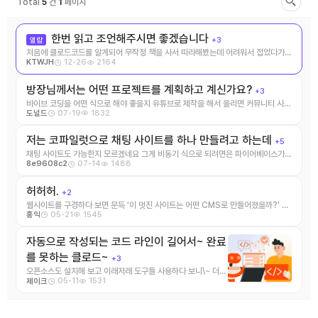
Total
5
건
1
페이지
한번 읽고 조언해주시면 좋겠습니다
열람
+3
처음에 클로드코드를 알게되어 무작정 책을 사서 따라해봤는데 어려워서 접었다가
12-26
2164
KTWJH
커서AI라는것을 알게되 ...
방장님께서는 어떤 프로젝트를 계획하고 계신가요?
+3
바이브 코딩을 어떤 식으로 해야 좋을지 유튜브로 제작을 해서 올리면 커뮤니티 사이
07-19
1832
도널드
트도 활성화가 될 거 같네요
저는 코파일럿으로 채팅 사이트를 하나 만들려고 하는데
+5
채팅 사이트도 가능한지 모르겠네요 그게 비동기 식으로 되려면은 파이어베이스가
07-14
1488
8e9608c2
필요한 걸로 알고 있는데 파이어 ...
허허허.
+2
웹사이트를 구경하다 보면 문득 '이 멋진 사이트는 어떤 CMS로 만들어졌을까?' 하
05-21
1545
홍익
는 궁금증이 ...
자동으로 작성되는 코드 라인이 길어서~ 완료
를 못하는 클로드~
+3
오픈소스도 설치해 보고 이래저래 도구들 사용하다 보니\~ 더
05-11
1531
제이크
이상 요청 할수 없는 상태까지 와 버렸습니다. ...