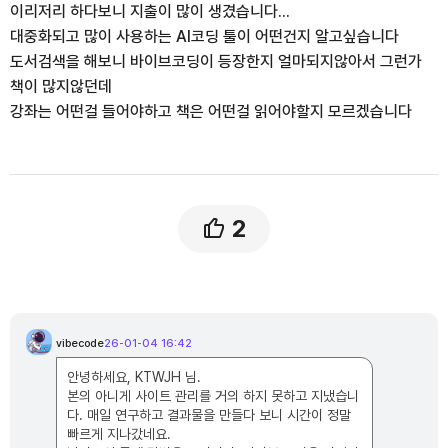
이리저리 하다보니 지출이 많이 생겼습니다...
대중화되고 많이 사용하는 AI코딩 툴이 어떤건지 알고싶습니다
도서검색을 해보니 바이브코딩이 등장한지 얼마되지않아서 그런가
책이 많지않던데
강좌는 어떤걸 들어야하고 책은 어떤걸 읽어야할지 모르겠습니다
2
댓
글
vibecode
26-01-04 16:42
v
목
i
록
b
안녕하세요, KTWJH 님.
e
c
본의 아니게 사이트 관리를 거의 하지 못하고 지냈습니
o
d
다. 매일 연구하고 결과물을 만들다 보니 시간이 정말
e
빠르게 지나갔네요.
님
의