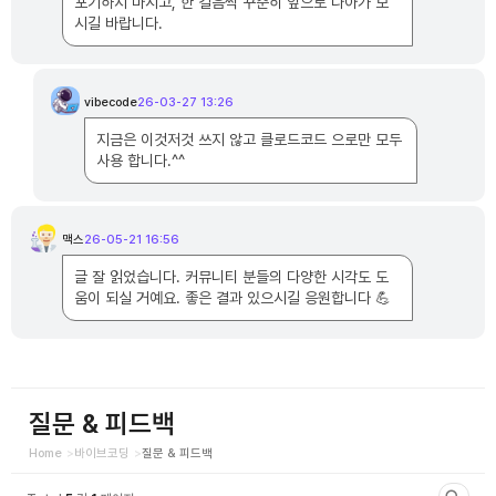
포기하지 마시고, 한 걸음씩 꾸준히 앞으로 나아가 보
시길 바랍니다.
vibecode
26-03-27 13:26
v
i
b
지금은 이것저것 쓰지 않고 클로드코드 으로만 모두
e
c
사용 합니다.^^
o
d
e
님
의
댓
맥스
26-05-21 16:56
글
맥
스
님
글 잘 읽었습니다. 커뮤니티 분들의 다양한 시각도 도
의
댓
움이 되실 거예요. 좋은 결과 있으시길 응원합니다 💪
글
질문 & 피드백
Home
바이브코딩
질문 & 피드백