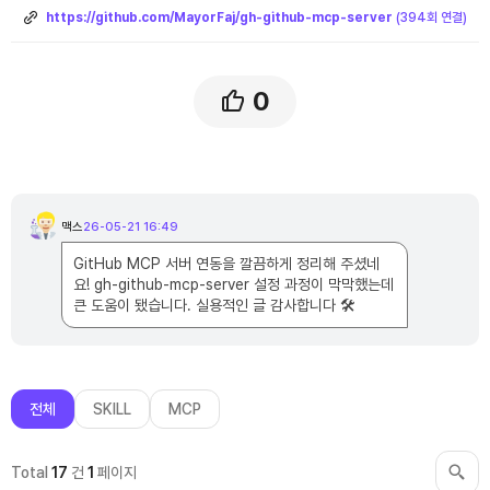
링
크
https://github.com/MayorFaj/gh-github-mcp-server
(394회 연결)
0
댓
글
맥스
26-05-21 16:49
맥
목
스
록
님
GitHub MCP 서버 연동을 깔끔하게 정리해 주셨네
의
댓
요! gh-github-mcp-server 설정 과정이 막막했는데
글
큰 도움이 됐습니다. 실용적인 글 감사합니다 🛠️
전체
SKILL
MCP
Total
17
건
1
페이지