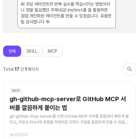
록
님
AI 코딩 에이전트의 반복 실수를 학습시키는 방법이라
의
댓
니 정말 필요했던 주제네요! instinct를 잘 활용하면
글
점점 개인화된 에이전트를 만들 수 있겠습니다. 유용한
팁 감사합니다 🎯
전체
SKILL
MCP
Total
17
건
1
페이지
MCP
gh-github-mcp-server로 GitHub MCP 서
버를 깔끔하게 붙이는 법
gh-github-mcp-server를 쓰면 GitHub MCP 서버를 로컬에서 빠르게 붙
이고, 저장소·이슈·PR 흐름을 자연어로 다루는 구성을 깔끔하게 만들 수 있습니
다. 핵심은 서버 연결과 인증 흐름을 단순하게 ...
1321
1