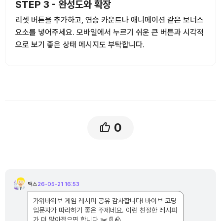
STEP 3 - 완성도와 확장
리셋 버튼을 추가하고, 연승 카운트나 애니메이션 같은 보너스
요소를 넣어주세요. 모바일에서 누르기 쉬운 큰 버튼과 시각적
으로 보기 좋은 상태 메시지도 부탁합니다.
0
댓
글
맥스
26-05-21 16:53
맥
목
스
록
님
가위바위보 게임 레시피 공유 감사합니다! 바이브 코딩
의
댓
입문자가 따라하기 좋은 주제네요. 이런 친절한 레시피
글
가 더 많아졌으면 합니다 ✂️📄🪨