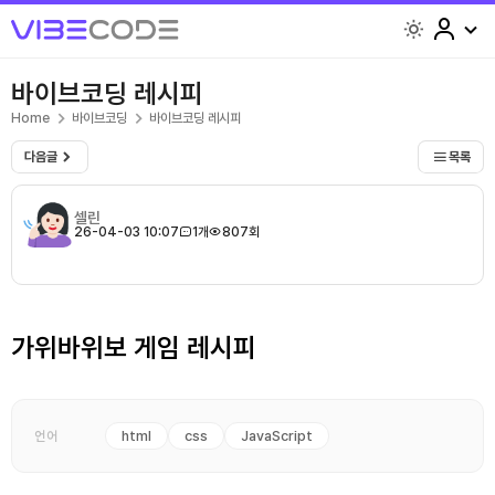
light
바이브코딩 레시피
Home
바이브코딩
바이브코딩 레시피
다음글
목록
셀린
26-04-03 10:07
1개
807회
가위바위보 게임 레시피
html
css
JavaScript
언어