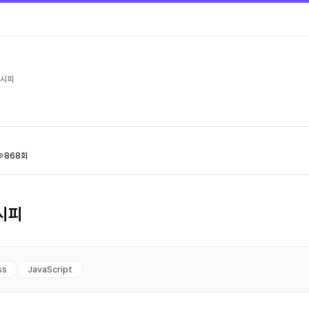
레시피
868회
시피
ss
JavaScript