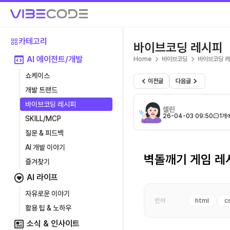
카테고리
바이브코딩 레시피
AI 에이전트/개발
Home
바이브코딩
바이브코딩 
쇼케이스
이전글
다음글
개발 트랜드
바이브코딩 레시피
셀린
26-04-03 09:50
1개
SKILL/MCP
질문 & 피드백
AI 개발 이야기
벽돌깨기 게임 레
즐겨찾기
AI 라이프
자유로운 이야기
html
c
언어
활용 팁 & 노하우
소식 & 인사이트