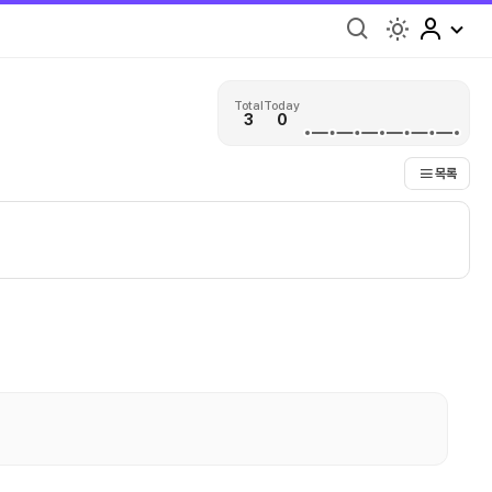
light
Total
Today
3
0
목록